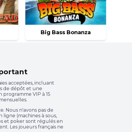
Big Bass Bonanza
portant
ies acceptées, incluant
es de dépôt et une
un programme VIP à 15
 mensuelles.
ce. Nous n'avons pas de
en ligne (machines à sous,
ues et poker sont régulés en
t. Les joueurs français ne