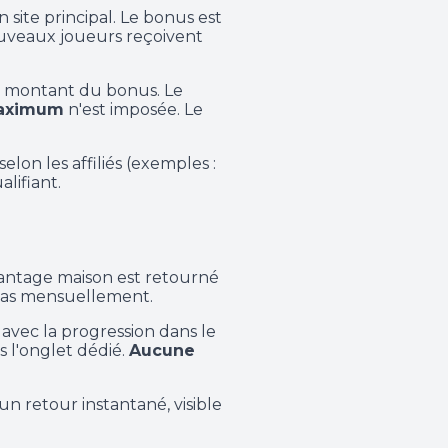
site principal. Le bonus est
nouveaux joueurs reçoivent
le montant du bonus. Le
maximum
n'est imposée. Le
lon les affiliés (exemples :
lifiant.
vantage maison est retourné
 pas mensuellement.
avec la progression dans le
 l'onglet dédié.
Aucune
un retour instantané, visible