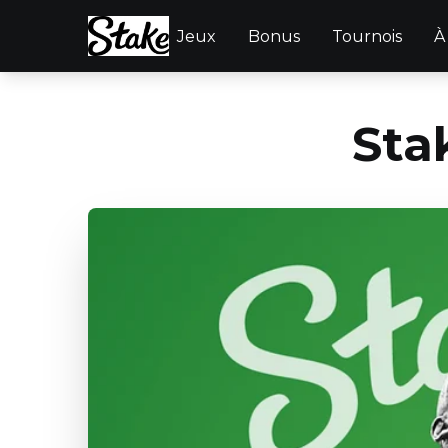
Jeux
Bonus
Tournois
À
Sta