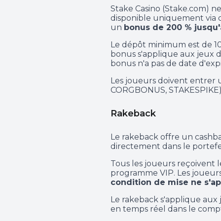
Stake Casino (Stake.com) ne
disponible uniquement via d
un
bonus de 200 % jusqu'
Le dépôt minimum est de 10 
bonus s'applique aux jeux de
bonus n'a pas de date d'expi
Les joueurs doivent entrer u
CORGBONUS, STAKESPIKE). L
Rakeback
Le rakeback offre un cashb
directement dans le portef
Tous les joueurs reçoivent 
programme VIP. Les joueurs
condition de mise ne s'a
Le rakeback s'applique aux j
en temps réel dans le comp