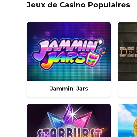
Jeux de Casino Populaires
Jammin' Jars